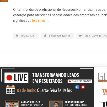
Ontem foi dia do profissional de Recursos Humanos, meus pa
esforços para atender as necessidades das empresas e funcion
significado…
leia mais →
04/06/2020
Fernando Nunes
Blog
,
Carreira
,
Ins