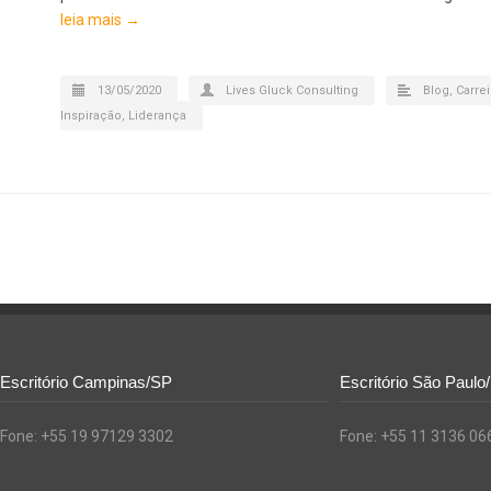
leia mais →
13/05/2020
Lives Gluck Consulting
Blog
,
Carrei
Inspiração
,
Liderança
Escritório Campinas/SP
Escritório São Paulo
Fone: +55 19 97129 3302
Fone: +55 11 3136 06