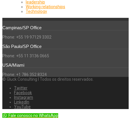
leadership
Working relationships
Technology
Campinas/SP Office
Phone: +55 19 97129 3302
São Paulo/SP Office
Phone: +55 11 3136 0665
USA/Miami
Phone: +1 786 352 8324
© Gluck Consulting l Todos os direitos reservados.
Twitter
Facebook
Instagram
LinkedIn
YouTube
Fale conosco no WhatsApp