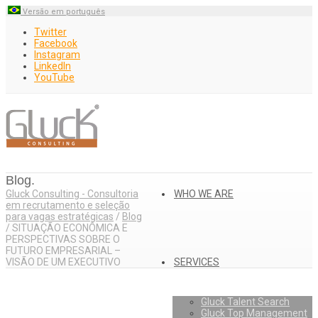
Versão em português
Twitter
Facebook
Instagram
LinkedIn
YouTube
Blog.
Gluck Consulting - Consultoria
WHO WE ARE
em recrutamento e seleção
para vagas estratégicas
/
Blog
/
SITUAÇÃO ECONÔMICA E
PERSPECTIVAS SOBRE O
FUTURO EMPRESARIAL –
VISÃO DE UM EXECUTIVO
SERVICES
Gluck Talent Search
Gluck Top Management