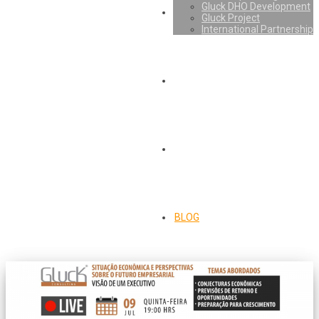
Gluck DHO Development
Gluck Project
International Partnership
BLOG